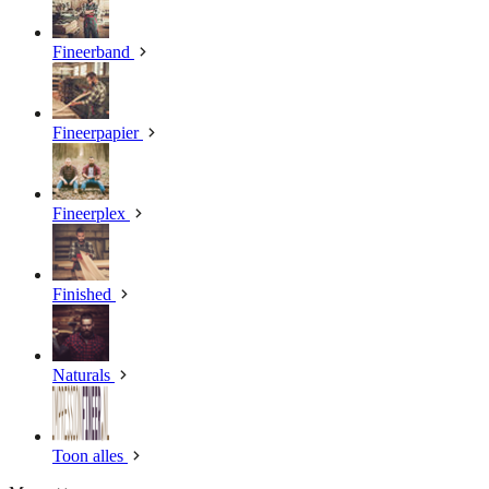
Fineerband
Fineerpapier
Fineerplex
Finished
Naturals
Toon alles