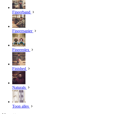
Fineerband
Fineerpapier
Fineerplex
Finished
Naturals
Toon alles