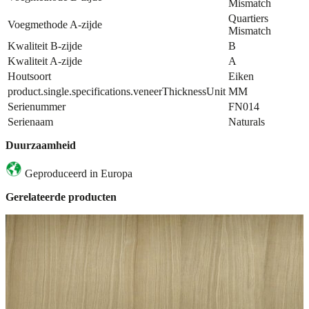
Mismatch
Quartiers
Voegmethode A-zijde
Mismatch
Kwaliteit B-zijde
B
Kwaliteit A-zijde
A
Houtsoort
Eiken
product.single.specifications.veneerThicknessUnit
MM
Serienummer
FN014
Serienaam
Naturals
Duurzaamheid
Geproduceerd in Europa
Gerelateerde producten