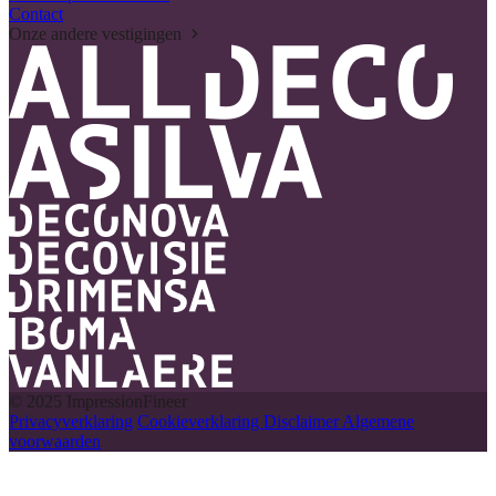
Contact
Onze andere vestigingen
© 2025 ImpressionFineer
Privacyverklaring
Cookieverklaring
Disclaimer
Algemene
voorwaarden