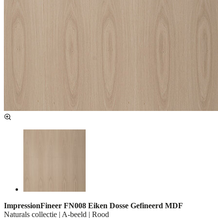
ImpressionFineer FN008 Eiken Dosse Gefineerd MDF
Naturals collectie | A-beeld | Rood