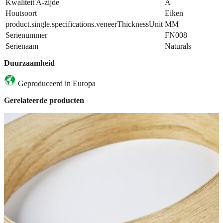
Kwaliteit A-zijde
A
Houtsoort
Eiken
product.single.specifications.veneerThicknessUnit
MM
Serienummer
FN008
Serienaam
Naturals
Duurzaamheid
Geproduceerd in Europa
Gerelateerde producten