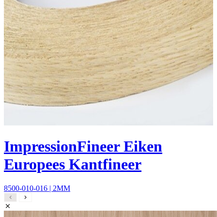
ImpressionFineer Eiken
Europees Kantfineer
8500-010-016 | 2MM
8